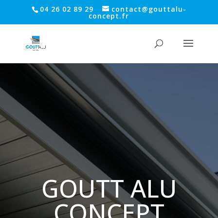
04 26 02 89 29
contact@gouttalu-
concept.fr
GOUTT ALU
CONCEPT