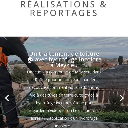
RÉALISATIONS &
REPORTAGES
Un traitement de toiture
🏠 avec hydrofuge incolore
à Meyzieu
Direction la commune de Meyzieu, dans
le Rhône pour un nouveau chantier :
découvrez comment nous redonnons
vie à des tuiles en terre cuite grâce à
l’hydrofuge incolore. Clique pour
regarder la vidéo, et on t’explique tout
après 👇 L’application d’un hydrofuge
incolore…