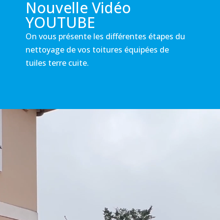
Nouvelle Vidéo
YOUTUBE
On vous présente les différentes étapes du
nettoyage de vos toitures équipées de
tuiles terre cuite.
Lecteur
vidéo