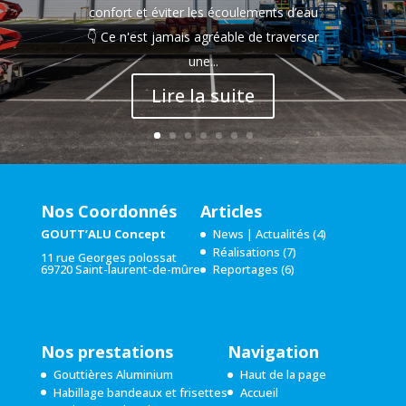
vie à des tuiles en terre cuite grâce à
confort et éviter les écoulements d’eau
l'hydrofuge incolore. Clique pour
👇 Ce n'est jamais agréable de traverser
regarder la vidéo, et on t'explique tout
une...
après 👇 L'application d'un hydrofuge
Lire la suite
incolore...
Nos Coordonnés
Articles
GOUTT’ALU Concept
News | Actualités
(4)
Réalisations
(7)
11 rue Georges polossat
69720 Saint-laurent-de-mûre
Reportages
(6)
Nos prestations
Navigation
Gouttières Aluminium
Haut de la page
Habillage bandeaux et frisettes
Accueil