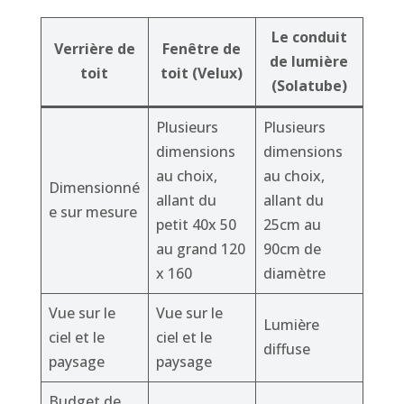
Le conduit
Verrière de
Fenêtre de
de lumière
toit
toit (Velux)
(Solatube)
Plusieurs
Plusieurs
dimensions
dimensions
au choix,
au choix,
Dimensionné
allant du
allant du
e sur mesure
petit 40x 50
25cm au
au grand 120
90cm de
x 160
diamètre
Vue sur le
Vue sur le
Lumière
ciel et le
ciel et le
diffuse
paysage
paysage
Budget de