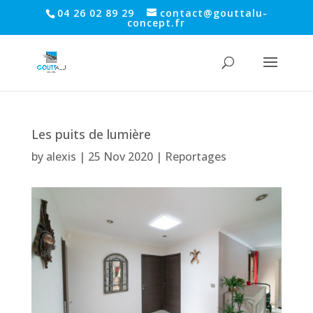
04 26 02 89 29
contact@gouttalu-
concept.fr
Les puits de lumière
by
alexis
|
25 Nov 2020
|
Reportages