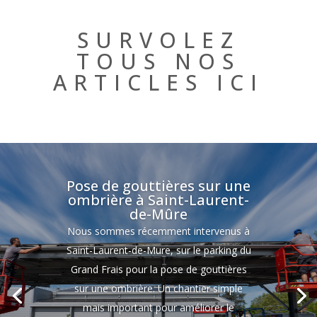
SURVOLEZ
TOUS NOS
ARTICLES ICI
Pose de gouttières sur une
ombrière à Saint-Laurent-
de-Mûre
Nous sommes récemment intervenus à
Saint-Laurent-de-Mure, sur le parking du
Direction la commune de Meyzieu, dans
Grand Frais pour la pose de gouttières
le Rhône pour un nouveau chantier :
sur une ombrière. Un chantier simple
découvrez comment nous redonnons
mais important pour améliorer le